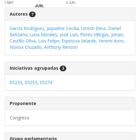
30 MAY.
3 JUN.
JUN.
Autores
7
García Rodríguez, Jaqueline Cecilia
;
Urresti Elera, Daniel
Belizario
;
Luna Morales, José Luis
;
Flores Villegas, Johan
;
Castillo Oliva, Luis Felipe
;
Espinoza Velarde, Yeremi Aron
;
Novoa Cruzado, Anthony Renson
Iniciativas agrupadas
3
05233
,
05253
,
05274
Proponente
Congreso
Grupo parlamentario