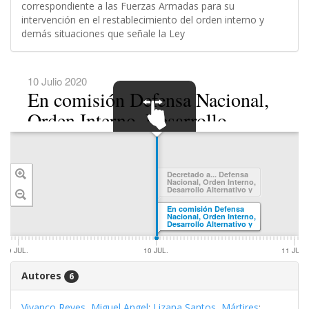
correspondiente a las Fuerzas Armadas para su
intervención en el restablecimiento del orden interno y
demás situaciones que señale la Ley
10 Julio 2020
En comisión Defensa Nacional,
Orden Interno, Desarrollo
Alternativo y Lucha Contra las
SWIPE TO
NAVIGATE
Drogas
Decretado a... Defensa
Nacional, Orden Interno,
Desarrollo Alternativo y
Lucha Contra las Drogas
En comisión Defensa
Nacional, Orden Interno,
Desarrollo Alternativo y
Lucha Contra las Drogas
9 JUL.
10 JUL.
11 JUL.
Autores
6
Vivanco Reyes, Miguel Angel
;
Lizana Santos, Mártires
;