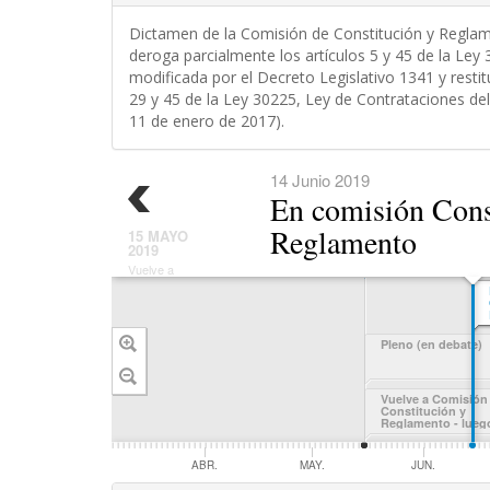
Dictamen de la Comisión de Constitución y Reglame
deroga parcialmente los artículos 5 y 45 de la Ley
modificada por el Decreto Legislativo 1341 y restit
29 y 45 de la Ley 30225, Ley de Contrataciones del
11 de enero de 2017).
14 Junio 2019
En comisión Cons
Reglamento
15 MAYO
2019
Vuelve a
Comisión
Constitución y
Reglamento -
luego de
aprobarse la
Pleno (en debate)
cuestión previa
planteada por la
Presidente de la
Comisión de
Vuelve a Comisión
Cosistitución,
Constitución y
Reglamento - lueg
Congresista
aprobarse la cuest
Bartra Barriga
previa planteada po
Presidente de la Co
.
MAR.
ABR.
MAY.
JUN.
de Cosistitución,
Congresista Bartra B