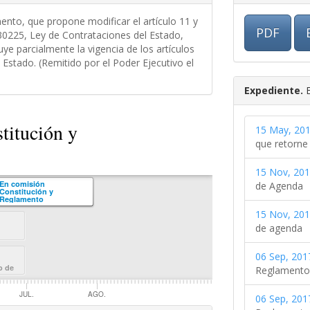
nto, que propone modificar el artículo 11 y
PDF
 30225, Ley de Contrataciones del Estado,
uye parcialmente la vigencia de los artículos
 Estado. (Remitido por el Poder Ejecutivo el
Expediente.
E
titución y
15 May, 201
que retorne
15 Nov, 201
En comisión
de Agenda
Constitución y
Reglamento
15 Nov, 201
de agenda
06 Sep, 201
o de
Reglamento 
ión
r la
misión
JUL.
AGO.
06 Sep, 201
arriga